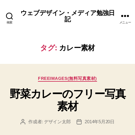
ウェブデザイン・メディア勉強日
記
検索
メニュー
タグ:
カレー素材
カ
FREEIMAGES(無料写真素材)
テ
野菜カレーのフリー写真
ゴ
リ
素材
ー
作成者:
デザイン太郎
2014年5月20日
投
投
稿
稿