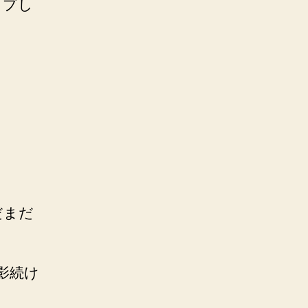
ップし
だまだ
影続け