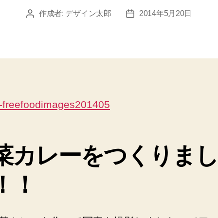
作成者:
デザイン太郎
2014年5月20日
投
投
稿
稿
者
日
菜カレーをつくりま
！！