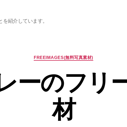
とを紹介しています。
カ
FREEIMAGES(無料写真素材)
テ
ゴ
レーのフリ
リ
ー
材