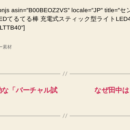
onjs asin=”B00BEOZ2VS” locale=”JP” title=
LEDてるてる棒 充電式スティック型ライトLED
TTB40″]
ー素材
効な「バーチャル試
なぜ田中は