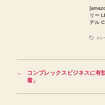
[amaz
リー 
デル CL
カレ
タ
グ
←
コンプレックスビジネスに有
着」