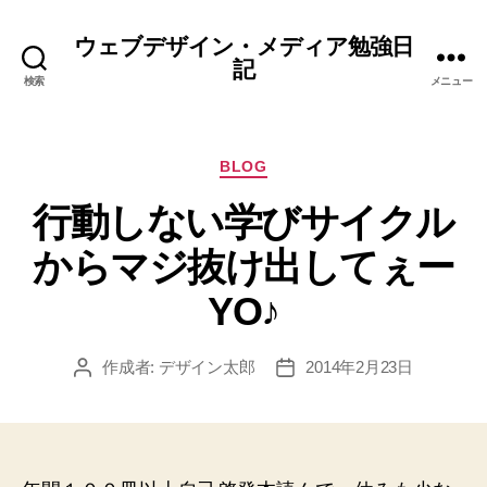
ウェブデザイン・メディア勉強日
記
検索
メニュー
カ
BLOG
テ
行動しない学びサイクル
ゴ
リ
からマジ抜け出してぇー
ー
YO♪
作成者:
デザイン太郎
2014年2月23日
投
投
稿
稿
者
日