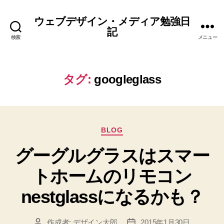
ウェブデザイン・メディア勉強日
記
検索
メニュー
タグ:
googleglass
カ
BLOG
テ
グーグルグラスはスマー
ゴ
リ
トホームのリモコン
ー
nestglassになるかも？
作成者:
デザイン太郎
2015年1月30日
投
投