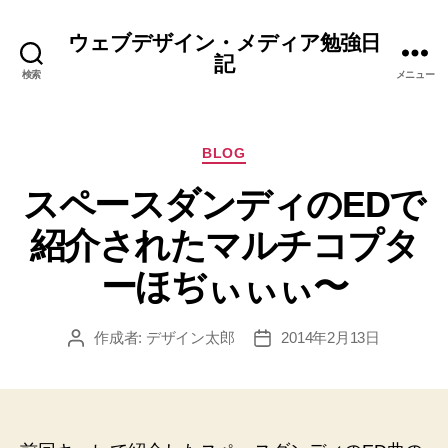
ウェブデザイン・メディア勉強日
記
検索
メニュー
カ
BLOG
テ
スペースダンディのEDで
ゴ
リ
紹介されたマルチコプタ
ー
ーほぢぃぃぃ〜
作成者:
デザイン太郎
2014年2月13日
投
投
稿
稿
者
日