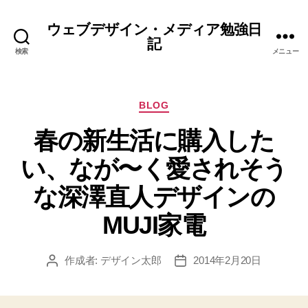
ウェブデザイン・メディア勉強日
記
検索
メニュー
カ
BLOG
テ
春の新生活に購入した
ゴ
リ
い、なが〜く愛されそう
ー
な深澤直人デザインの
MUJI家電
作成者:
デザイン太郎
2014年2月20日
投
投
稿
稿
者
日